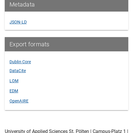
Metadata
JSON-LD
Export formats
Dublin Core
DataCite
LOM
EDM
OpenAIRE
University of Applied Sciences St. Pölten | Campus-Platz 1 |