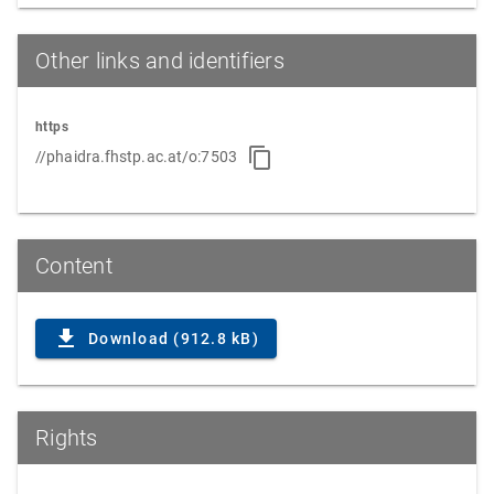
Other links and identifiers
https
//phaidra.fhstp.ac.at/o:7503
Content
Download (912.8 kB)
Rights