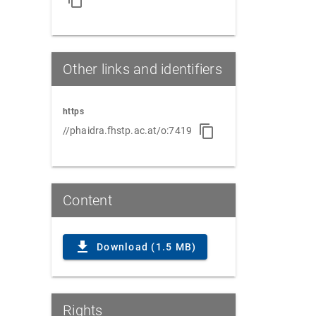
Other links and identifiers
https
//phaidra.fhstp.ac.at/o:7419
Content
Download (1.5 MB)
Rights