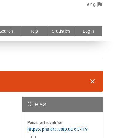
eng
Search
Help
Statistics
Login
Cite as
Persistent identifier
https://phaidra.ustp.at/o:7419