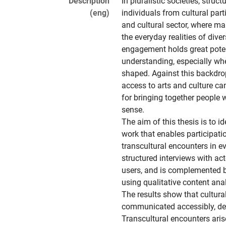
Description
In pluralistic societies, struc
(eng)
individuals from cultural part
and cultural sector, where ma
the everyday realities of dive
engagement holds great potenti
understanding, especially whe
shaped. Against this backdrop
access to arts and culture can
for bringing together people w
sense.

The aim of this thesis is to i
work that enables participat
transcultural encounters in ev
structured interviews with acto
users, and is complemented b
using qualitative content ana
The results show that cultura
communicated accessibly, desi
Transcultural encounters aris