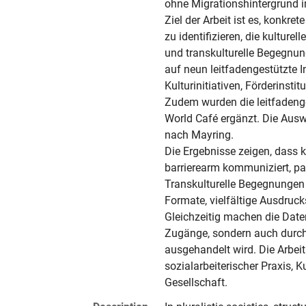
ohne Migrationshintergrund im
Ziel der Arbeit ist es, konkret
zu identifizieren, die kultur
und transkulturelle Begegnung 
auf neun leitfadengestützte I
Kulturinitiativen, Förderinsti
Zudem wurden die leitfadenges
World Café ergänzt. Die Auswe
nach Mayring.

Die Ergebnisse zeigen, dass ku
barrierearm kommuniziert, part
Transkulturelle Begegnungen 
Formate, vielfältige Ausdruck
Gleichzeitig machen die Daten 
Zugänge, sondern auch durch 
ausgehandelt wird. Die Arbeit
sozialarbeiterischer Praxis, Ku