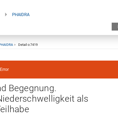
PHAIDRA
PHAIDRA
Detail o:7419
Error
nd Begegnung.
Niederschwelligkeit als
Teilhabe