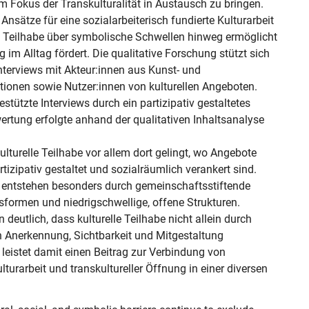
 Fokus der Transkulturalität in Austausch zu bringen.

e Ansätze für eine sozialarbeiterisch fundierte Kulturarbeit 
elle Teilhabe über symbolische Schwellen hinweg ermöglicht 
im Alltag fördert. Die qualitative Forschung stützt sich 
nterviews mit Akteur:innen aus Kunst- und 
tutionen sowie Nutzer:innen von kulturellen Angeboten. 
tützte Interviews durch ein partizipativ gestaltetes 
rtung erfolgte anhand der qualitativen Inhaltsanalyse 
lturelle Teilhabe vor allem dort gelingt, wo Angebote 
izipativ gestaltet und sozialräumlich verankert sind. 
entstehen besonders durch gemeinschaftsstiftende 
sformen und niedrigschwellige, offene Strukturen. 
deutlich, dass kulturelle Teilhabe nicht allein durch 
Anerkennung, Sichtbarkeit und Mitgestaltung 
 leistet damit einen Beitrag zur Verbindung von 
lturarbeit und transkultureller Öffnung in einer diversen 