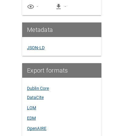
-
-
Metadata
JSON-LD
Export formats
Dublin Core
DataCite
LOM
EDM
OpenAIRE