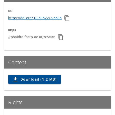
DOI
https://doi.org/10.60522/o:5535
https
//phaidra.fhstp.ac.at/o:5535
Content
Download (1.2 MB)
Rights