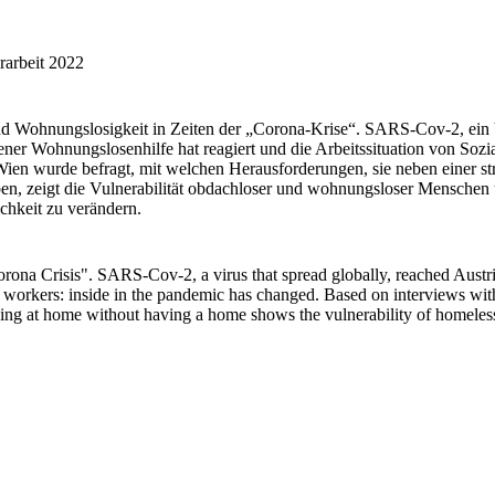
rarbeit 2022
d Wohnungslosigkeit in Zeiten der „Corona-Krise“. SARS-Cov-2, ein Viru
er Wohnungslosenhilfe hat reagiert und die Arbeitssituation von Sozial
 wurde befragt, mit welchen Herausforderungen, sie neben einer strukt
en, zeigt die Vulnerabilität obdachloser und wohnungsloser Menschen u
chkeit zu verändern. 
Corona Crisis". SARS-Cov-2, a virus that spread globally, reached Aust
al workers: inside in the pandemic has changed. Based on interviews wi
Staying at home without having a home shows the vulnerability of homeless