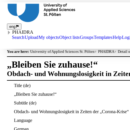
eng
PHAIDRA
Search
Upload
My objects
Object lists
Groups
Templates
Help
Log
You are here:
University of Applied Sciences St. Pölten
PHAIDRA
Detail 
„Bleiben Sie zuhause!“
Obdach- und Wohnungslosigkeit in Zeite
Title
(de)
„Bleiben Sie zuhause!“
Subtitle
(de)
Obdach- und Wohnungslosigkeit in Zeiten der „Corona-Krise“
Language
German