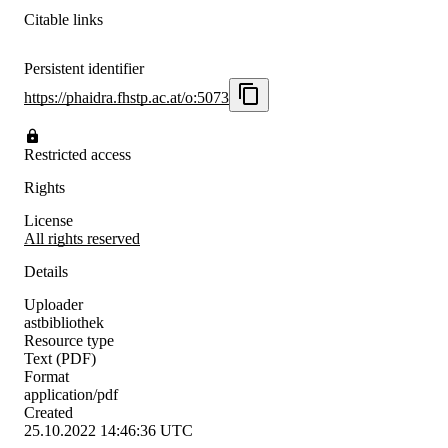
Citable links
Persistent identifier
https://phaidra.fhstp.ac.at/o:5073
Restricted access
Rights
License
All rights reserved
Details
Uploader
astbibliothek
Resource type
Text (PDF)
Format
application/pdf
Created
25.10.2022 14:46:36 UTC