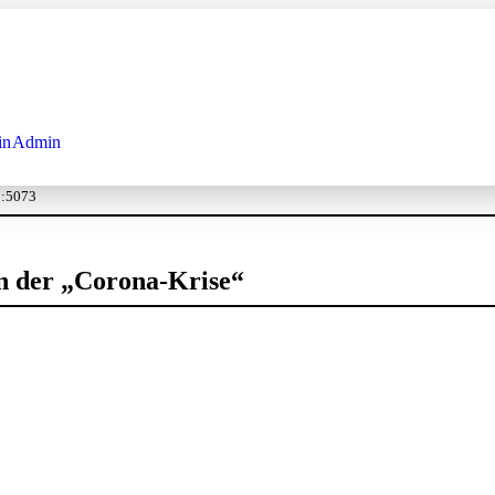
in
Admin
o:5073
n der „Corona-Krise“