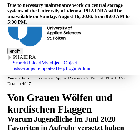
Due to necessary maintenance work on central storage
systems of the University of Vienna, PHAIDRA will be
unavailable on Sunday, August 16, 2026, from 9:00 AM to
5:00 PM.
eng
PHAIDRA
Search
Upload
My objects
Object
lists
Groups
Templates
Help
Login
Admin
You are here:
University of Applied Sciences St. Pölten
PHAIDRA
Detail o:4947
Von Grauen Wölfen und
kurdischen Flaggen
Warum Jugendliche im Juni 2020
Favoriten in Aufruhr versetzt haben