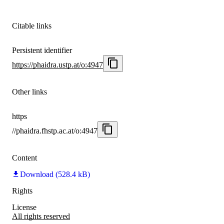
Citable links
Persistent identifier
https://phaidra.ustp.at/o:4947
Other links
https
//phaidra.fhstp.ac.at/o:4947
Content
Download (528.4 kB)
Rights
License
All rights reserved